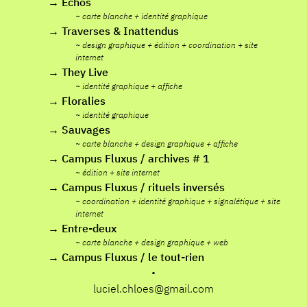
→
Échos
~
carte blanche
+
identité graphique
→
Traverses & Inattendus
~
design graphique
+
édition
+
coordination
+
site
internet
→
They Live
~
identité graphique
+
affiche
→
Floralies
~
identité graphique
→
Sauvages
~
carte blanche
+
design graphique
+
affiche
→
Campus Fluxus / archives # 1
~
édition
+
site internet
→
Campus Fluxus / rituels inversés
~
coordination
+
identité graphique
+
signalétique
+
site
internet
→
Entre-deux
~
carte blanche
+
design graphique
+
web
→
Campus Fluxus / le tout-rien
•
~
identité graphique
+
coordination
+
signalétique
+
site
internet
luciel.chloes@gmail.com
→
Post-factory