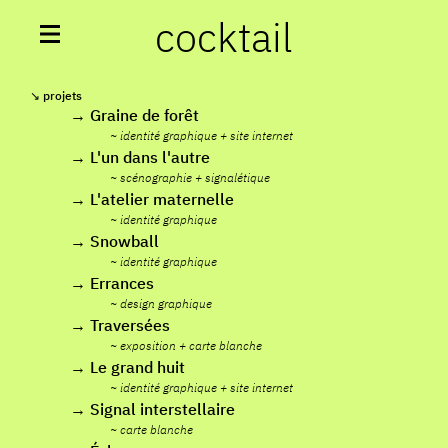
cocktail
projets
→
Graine de forêt
~
identité graphique
+
site internet
→
L'un dans l'autre
~
scénographie
+
signalétique
→
L'atelier maternelle
~
identité graphique
→
Snowball
~
identité graphique
→
Errances
~
design graphique
→
Traversées
~
exposition
+
carte blanche
→
Le grand huit
~
identité graphique
+
site internet
→
Signal interstellaire
~
carte blanche